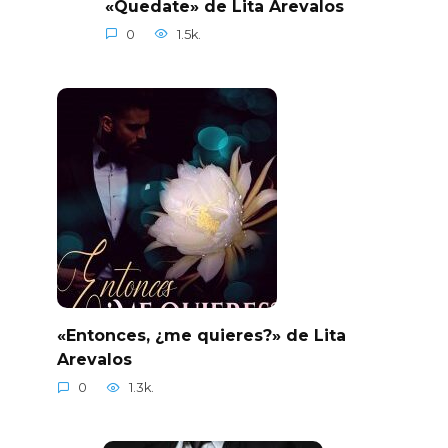
«Quedate» de Lita Arevalos
0
1.5k.
«Entonces, ¿me quieres?» de Lita
Arevalos
0
1.3k.