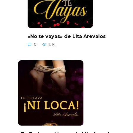
«No te vayas» de Lita Arevalos
0
1.1k.