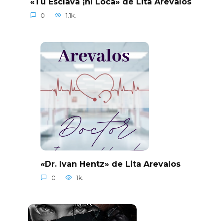
«Tu Esclava ¡ni Loca» de Lita Arevalos
0
1.1k.
«Dr. Ivan Hentz» de Lita Arevalos
0
1k.