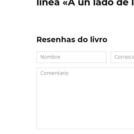
línea «A un lado de 
Resenhas do livro
Nombre
Correo
*
electróni
*
Comentario