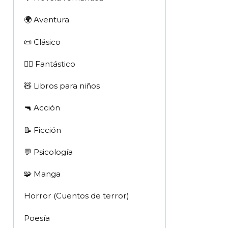
🌍 Aventura
📜 Clásico
🧙‍♂️ Fantástico
🧸 Libros para niños
🔫 Acción
📝 Ficción
💬 Psicología
🧩 Manga
Horror (Cuentos de terror)
Poesía