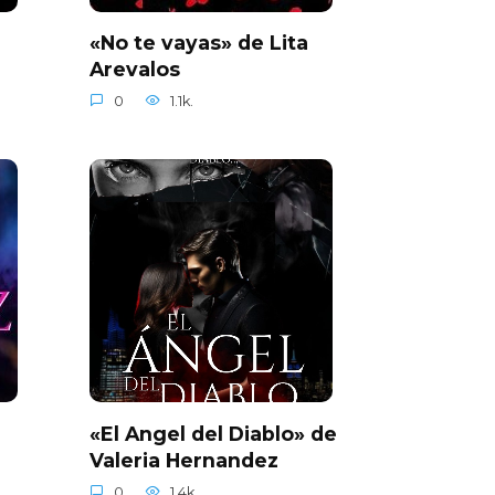
«No te vayas» de Lita
Arevalos
0
1.1k.
a
«El Angel del Diablo» de
Valeria Hernandez
0
1.4k.