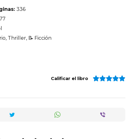
ginas:
336
77
l
io, Thriller, 📝 Ficción
Calificar el libro