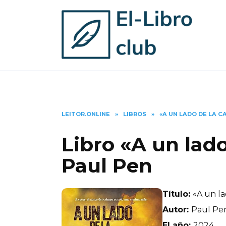
Skip
to
content
LEITOR.ONLINE
»
LIBROS
»
«A UN LADO DE LA C
Libro «A un lado
Paul Pen
Título:
«A un la
Autor:
Paul Pe
El año:
2024