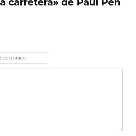
la carretera» de Paul Pen
co