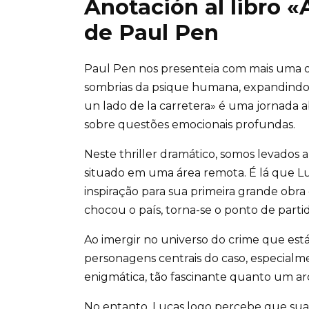
Anotación al libro «
de Paul Pen
Paul Pen nos presenteia com mais uma 
sombrias da psique humana, expandindo s
un lado de la carretera» é uma jornada abs
sobre questões emocionais profundas.
Neste thriller dramático, somos levados 
situado em uma área remota. É lá que Luc
inspiração para sua primeira grande obra
chocou o país, torna-se o ponto de part
Ao imergir no universo do crime que está
personagens centrais do caso, especialme
enigmática, tão fascinante quanto um arc
No entanto, Lucas logo percebe que sua