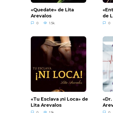
«Quedate» de Lita
«Ent
Arevalos
de L
0
1.5k.
0
«Tu Esclava ¡ni Loca» de
«Dr.
Lita Arevalos
Arev
0
1.1k.
0