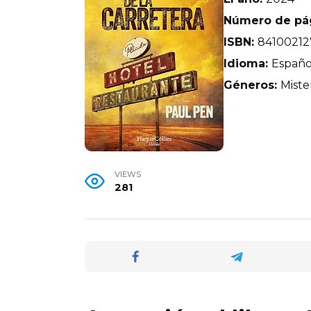
Número de pá
ISBN:
84100212
Idioma:
Españo
Géneros:
Mister
VIEWS
281