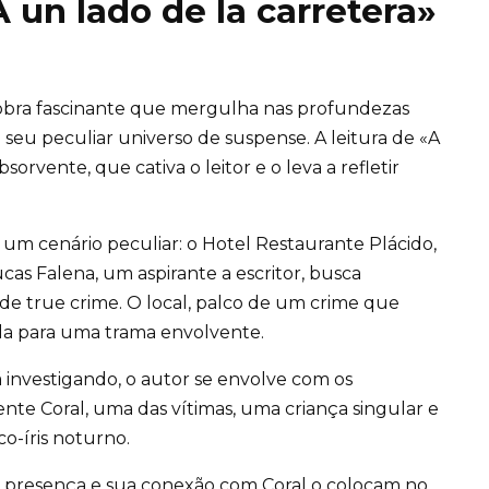
A un lado de la carretera»
obra fascinante que mergulha nas profundezas
eu peculiar universo de suspense. A leitura de «A
orvente, que cativa o leitor e o leva a refletir
a um cenário peculiar: o Hotel Restaurante Plácido,
as Falena, um aspirante a escritor, busca
 de true crime. O local, palco de um crime que
ida para uma trama envolvente.
 investigando, o autor se envolve com os
nte Coral, uma das vítimas, uma criança singular e
o-íris noturno.
 presença e sua conexão com Coral o colocam no