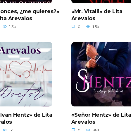
onces, ¿me quieres?»
«Mr. Vitalli» de Lita
ita Arevalos
Arevalos
1.3k.
0
1.5k.
 Ivan Hentz» de Lita
«Señor Hentz» de Lit
alos
Arevalos
1k.
0
981