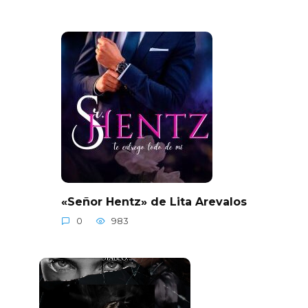
«Señor Hentz» de Lita Arevalos
0
983