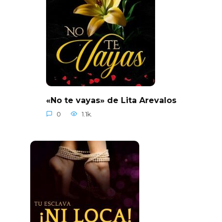
«No te vayas» de Lita Arevalos
0
1.1k.