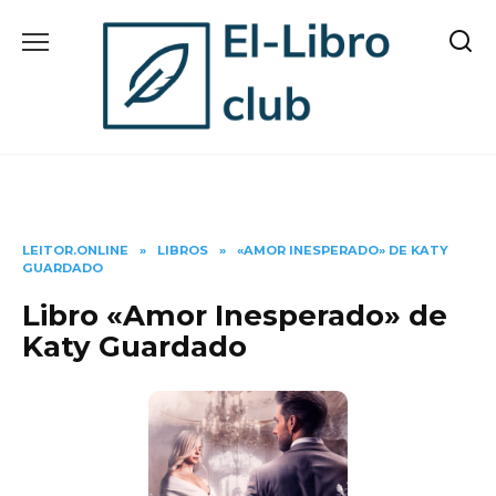
Skip
to
content
LEITOR.ONLINE
»
LIBROS
»
«AMOR INESPERADO» DE KATY
GUARDADO
Libro «Amor Inesperado» de
Katy Guardado