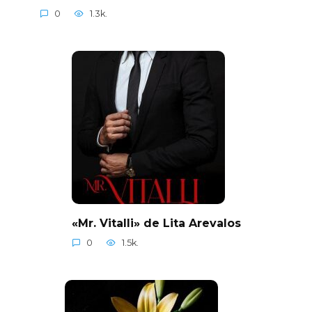
0
1.3k.
«Mr. Vitalli» de Lita Arevalos
0
1.5k.