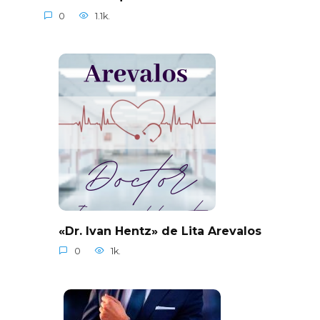
0
1.1k.
«Dr. Ivan Hentz» de Lita Arevalos
0
1k.