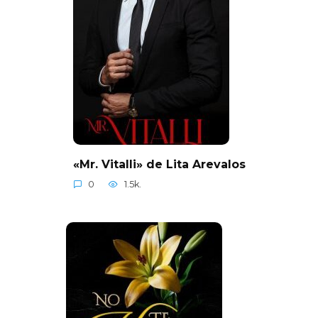
«Mr. Vitalli» de Lita Arevalos
0
1.5k.