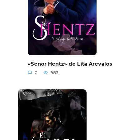
«Señor Hentz» de Lita Arevalos
0
983