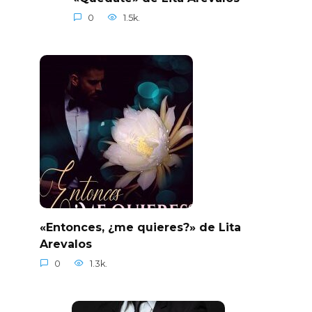
0
1.5k.
«Entonces, ¿me quieres?» de Lita
Arevalos
0
1.3k.