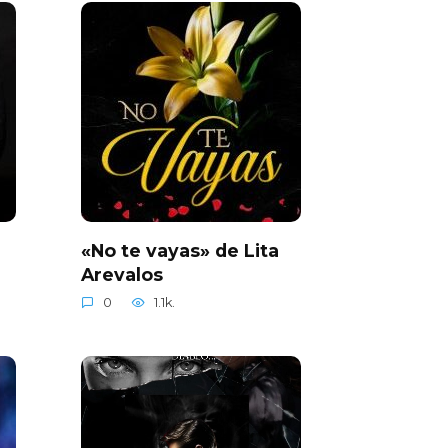
«No te vayas» de Lita
Arevalos
0
1.1k.