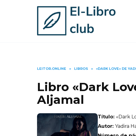
Skip
to
content
LEITOR.ONLINE
»
LIBROS
»
«DARK LOVE» DE YAD
Libro «Dark Lov
Aljamal
Título:
«Dark Lo
Autor:
Yadira H
Número de pá