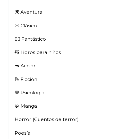
🌍 Aventura
📜 Clásico
🧙‍♂️ Fantástico
🧸 Libros para niños
🔫 Acción
📝 Ficción
💬 Psicología
🧩 Manga
Horror (Cuentos de terror)
Poesía