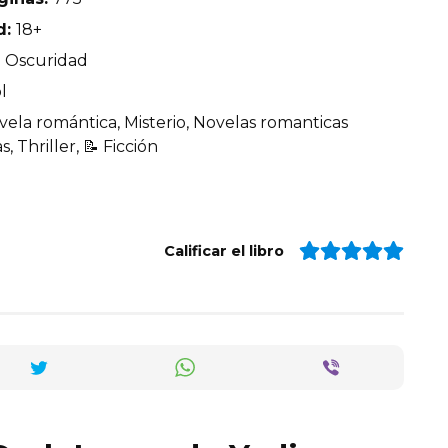
d:
18+
 Oscuridad
l
vela romántica, Misterio, Novelas romanticas
 Thriller, 📝 Ficción
Calificar el libro