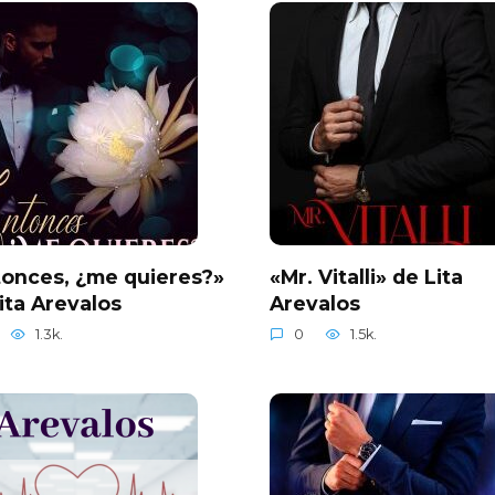
onces, ¿me quieres?»
«Mr. Vitalli» de Lita
ita Arevalos
Arevalos
1.3k.
0
1.5k.