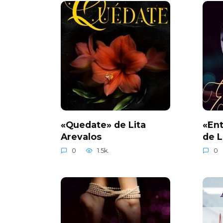
«Quedate» de Lita
«Ent
Arevalos
de L
0
1.5k.
0