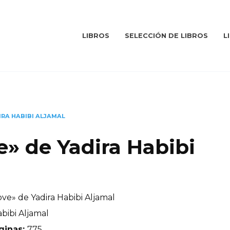
LIBROS
SELECCIÓN DE LIBROS
L
IRA HABIBI ALJAMAL
e» de Yadira Habibi
ve» de Yadira Habibi Aljamal
abibi Aljamal
ginas:
775