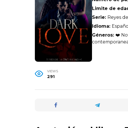
Limite de eda
Serie:
Reyes de
Idioma:
Españo
Géneros:
❤️ No
contemporaneas,
VIEWS
291