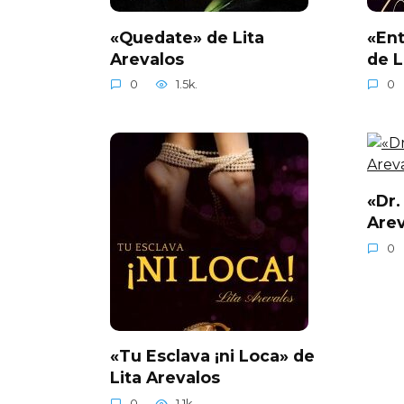
«Quedate» de Lita
«Ent
Arevalos
de L
0
1.5k.
0
«Dr.
Arev
0
«Tu Esclava ¡ni Loca» de
Lita Arevalos
0
1.1k.