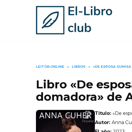
Skip
to
content
LEITOR.ONLINE
»
LIBROS
»
«DE ESPOSA SUMISA
Libro «De espos
domadora» de 
Título:
«De esp
Autor:
Anna Cu
El año:
2023