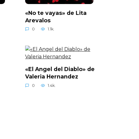
«No te vayas» de Lita
Arevalos
0
1.1k.
a
«El Angel del Diablo» de
Valeria Hernandez
0
1.4k.