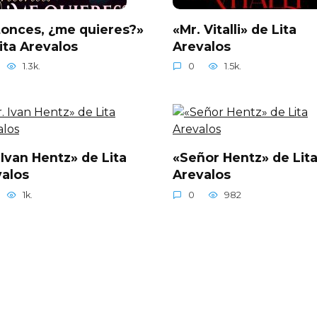
onces, ¿me quieres?»
«Mr. Vitalli» de Lita
ita Arevalos
Arevalos
1.3k.
0
1.5k.
 Ivan Hentz» de Lita
«Señor Hentz» de Lit
alos
Arevalos
1k.
0
982