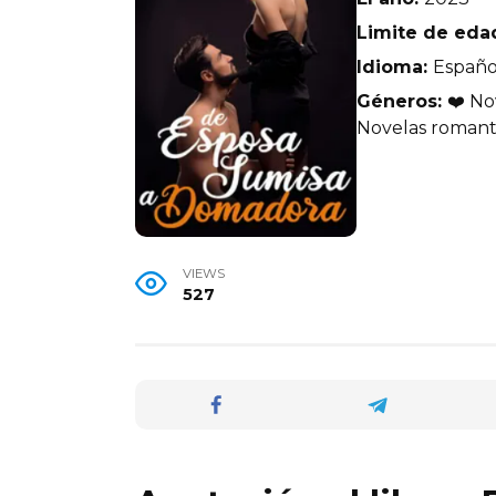
Limite de eda
Idioma:
Españo
Géneros:
❤️ No
Novelas romanti
VIEWS
527