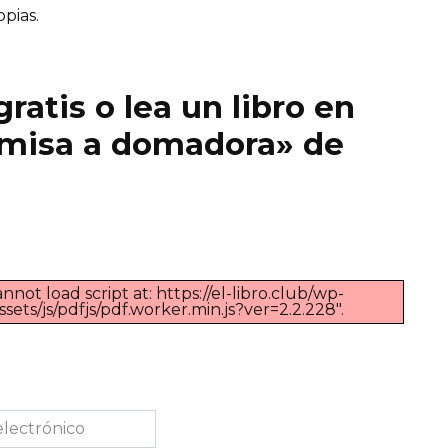
opias.
ratis o lea un libro en
umisa a domadora» de
nnot load script at: https://el-libro.club/wp-
ts/js/pdfjs/pdf.worker.min.js?ver=2.2.228".
co