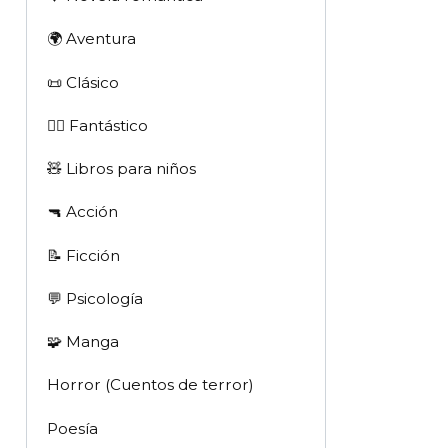
🌍 Aventura
📜 Clásico
🧙‍♂️ Fantástico
🧸 Libros para niños
🔫 Acción
📝 Ficción
💬 Psicología
🧩 Manga
Horror (Cuentos de terror)
Poesía