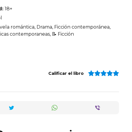
d:
18+
l
vela romántica, Drama, Ficción contemporánea,
cas contemporaneas, 📝 Ficción
Calificar el libro