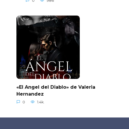
0
986
«El Angel del Diablo» de Valeria
Hernandez
0
1.4k.