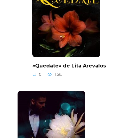
«Quedate» de Lita Arevalos
0
1.5k.