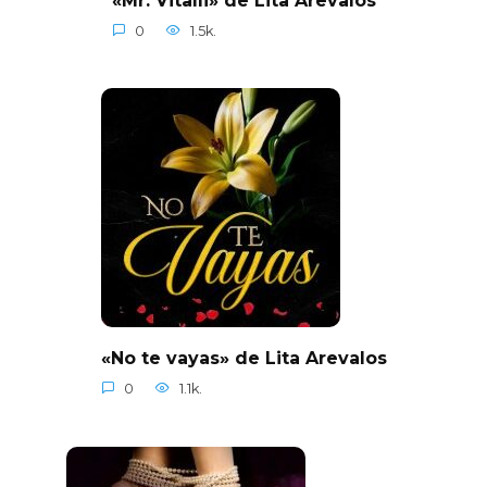
0
1.5k.
«No te vayas» de Lita Arevalos
0
1.1k.