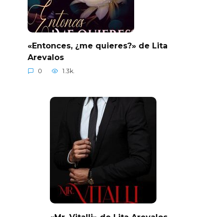
«Entonces, ¿me quieres?» de Lita
Arevalos
0
1.3k.
«Mr. Vitalli» de Lita Arevalos