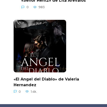
«Señor Hentz» de Lita Arevalos
0
983
«El Angel del Diablo» de Valeria
Hernandez
0
1.4k.