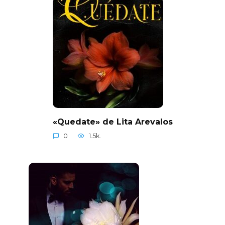
«Quedate» de Lita Arevalos
0
1.5k.