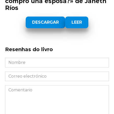
compro una esposa?» de Janeth
Ríos
DESCARGAR
LEER
Resenhas do livro
Nombre
*
Correo
electrónico
*
Comentario