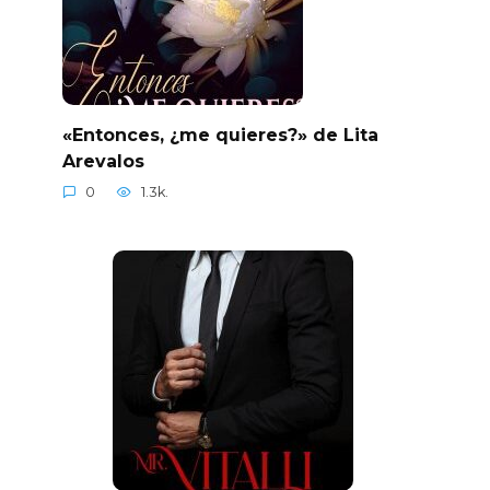
«Entonces, ¿me quieres?» de Lita
Arevalos
0
1.3k.