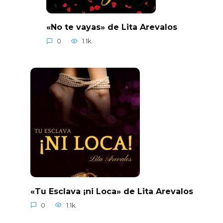
«No te vayas» de Lita Arevalos
0
1.1k.
«Tu Esclava ¡ni Loca» de Lita Arevalos
0
1.1k.