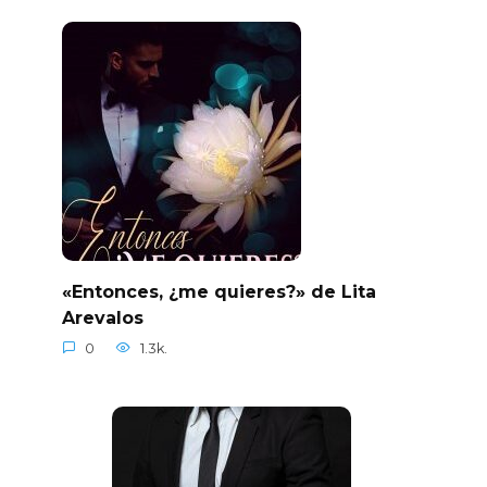
«Entonces, ¿me quieres?» de Lita
Arevalos
0
1.3k.