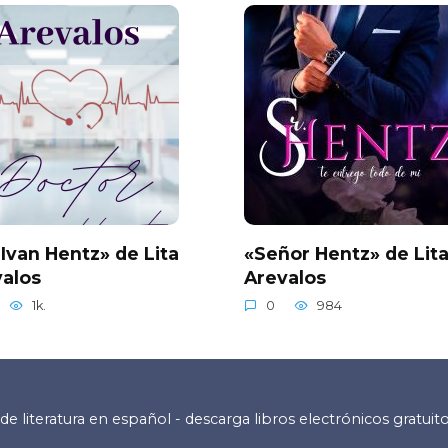
 Ivan Hentz» de Lita
«Señor Hentz» de Lit
alos
Arevalos
1k.
0
984
de literatura en español - descarga libros electrónicos gratuit