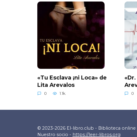
«Tu Esclava ¡ni Loca» de
«Dr.
Lita Arevalos
Arev
0
1.1k.
0
© 2023-2026 El-libro.club - Biblioteca online 
Nuestro socio -
https://leer-libros.org