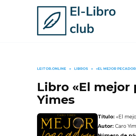
Skip
to
content
LEITOR.ONLINE
»
LIBROS
»
«EL MEJOR PECADOR
Libro «El mejor
Yimes
Título:
«El mej
Autor:
Caro Yi
Número de pá