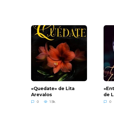
«Quedate» de Lita
«Ent
Arevalos
de L
0
1.5k.
0