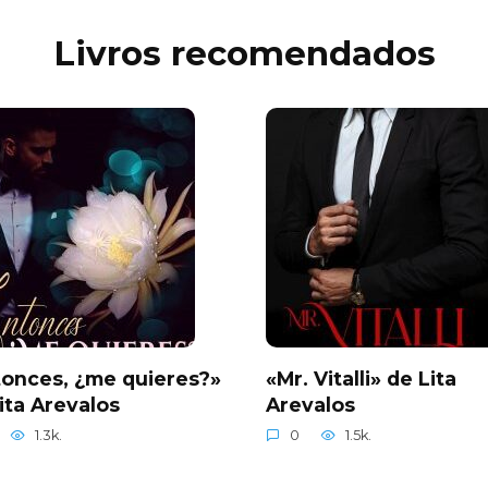
Livros recomendados
onces, ¿me quieres?»
«Mr. Vitalli» de Lita
ita Arevalos
Arevalos
1.3k.
0
1.5k.