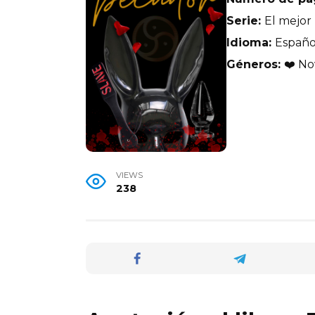
Serie:
El mejor
Idioma:
Españo
Géneros:
❤️ No
VIEWS
238