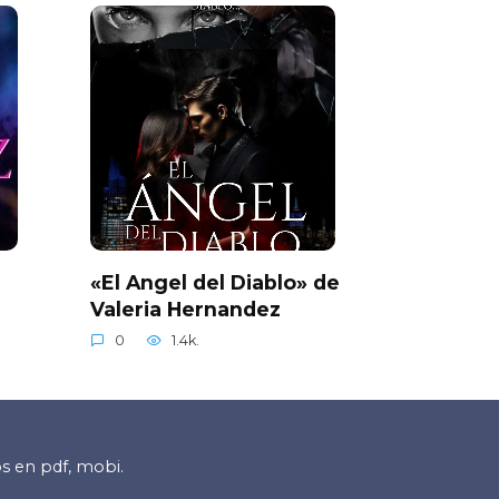
a
«El Angel del Diablo» de
Valeria Hernandez
0
1.4k.
os en pdf, mobi.