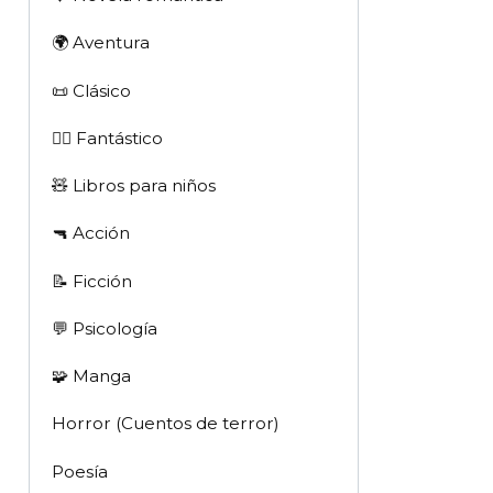
🌍 Aventura
📜 Clásico
🧙‍♂️ Fantástico
🧸 Libros para niños
🔫 Acción
📝 Ficción
💬 Psicología
🧩 Manga
Horror (Cuentos de terror)
Poesía