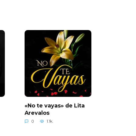
«No te vayas» de Lita
Arevalos
0
1.1k.