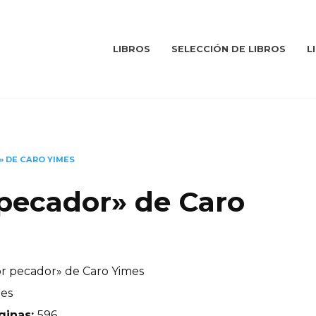
LIBROS
SELECCIÓN DE LIBROS
L
» DE CARO YIMES
 pecador» de Caro
or pecador» de Caro Yimes
mes
ginas:
596