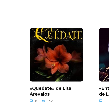
«Quedate» de Lita
«Ent
Arevalos
de L
0
1.5k.
0