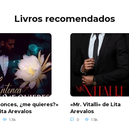
Livros recomendados
onces, ¿me quieres?»
«Mr. Vitalli» de Lita
ita Arevalos
Arevalos
1.3k.
0
1.5k.