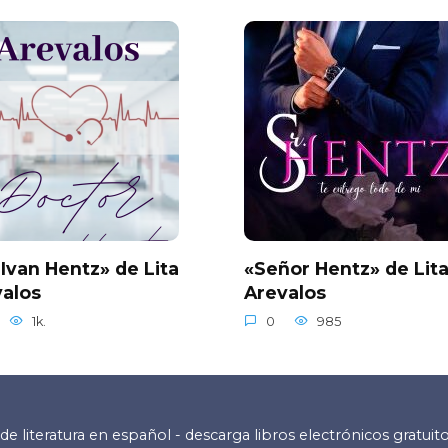
 Ivan Hentz» de Lita
«Señor Hentz» de Lit
alos
Arevalos
1k.
0
985
de literatura en español - descarga libros electrónicos gratuit