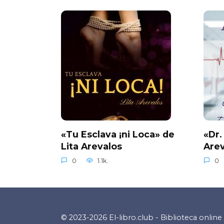
«Tu Esclava ¡ni Loca» de
«Dr.
Lita Arevalos
Arev
0
1.1k.
0
© 2023-2026 El-libro.club - Biblioteca online 