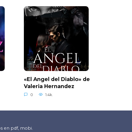
a
«El Angel del Diablo» de
Valeria Hernandez
0
1.4k.
os en pdf, mobi.