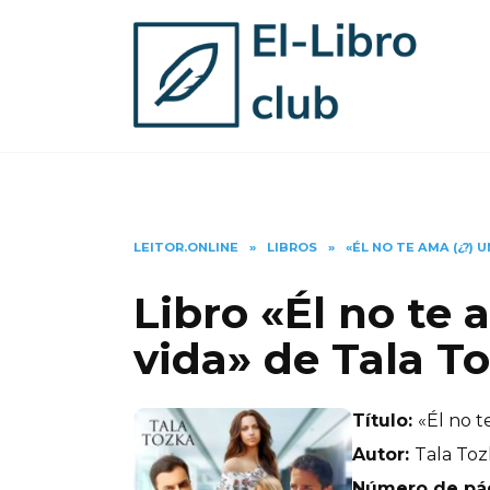
Skip
to
content
LEITOR.ONLINE
»
LIBROS
»
«ÉL NO TE AMA (¿?)
Libro «Él no te
vida» de Tala T
Título:
«Él no t
Autor:
Tala Toz
Número de pá