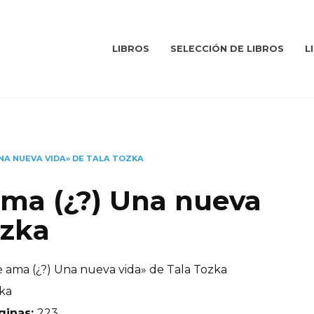
LIBROS
SELECCIÓN DE LIBROS
L
 UNA NUEVA VIDA» DE TALA TOZKA
 ama (¿?) Una nueva
ozka
e ama (¿?) Una nueva vida» de Tala Tozka
ka
ginas:
223