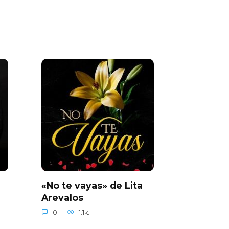
«No te vayas» de Lita
Arevalos
0
1.1k.