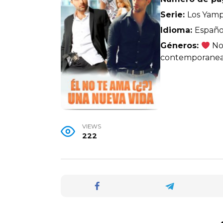
Serie:
Los Yamp
Idioma:
Españo
Géneros:
Nov
contemporane
VIEWS
222