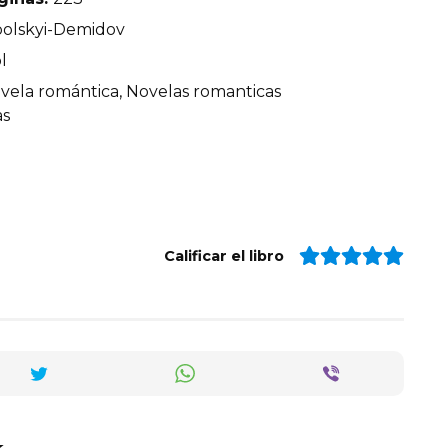
olskyi-Demidov
l
ela romántica, Novelas romanticas
as
Calificar el libro