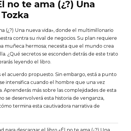
Él no te ama (¿?) Una
 Tozka
ma (¿?) Una nueva vida», donde el multimillonario
ra contra su rival de negocios. Su plan requiere
 una muñeca hermosa; necesita que el mundo crea
a. ¿Qué secretos se esconden detrás de este trato
arás leyendo el libro.
as el acuerdo propuesto. Sin embargo, está a punto
a se intensifica cuando el hombre que una vez
a. Aprenderás más sobre las complejidades de esta
o se desenvolverá esta historia de venganza,
ómo termina esta cautivadora narrativa de
d para descargar el libro «Él no te ama (¿?) Una