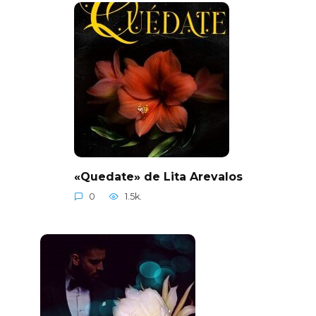
«Quedate» de Lita Arevalos
0
1.5k.