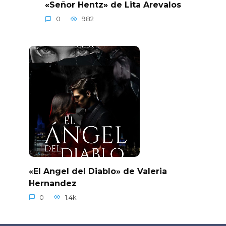
«Señor Hentz» de Lita Arevalos
0
982
«El Angel del Diablo» de Valeria
Hernandez
0
1.4k.