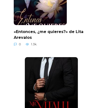
«Entonces, ¿me quieres?» de Lita
Arevalos
0
1.3k.