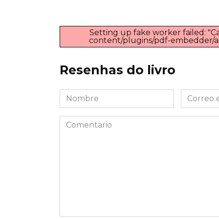
Setting up fake worker failed: "Ca
content/plugins/pdf-embedder/asse
Resenhas do livro
Nombre
Correo
*
electróni
*
Comentario