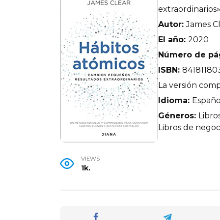
extraordinarios
Autor:
James C
El año:
2020
Número de pá
ISBN:
84181180
La versión compl
Idioma:
Españo
Géneros:
Libro
Libros de negoci
VIEWS
1k.