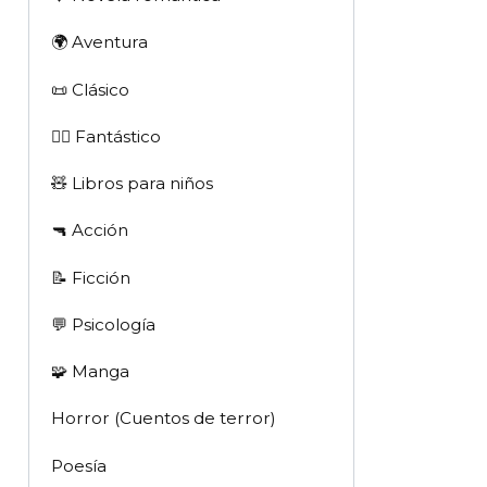
🌍 Aventura
📜 Clásico
🧙‍♂️ Fantástico
🧸 Libros para niños
🔫 Acción
📝 Ficción
💬 Psicología
🧩 Manga
Horror (Cuentos de terror)
Poesía