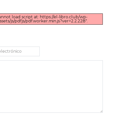
nnot load script at: https://el-libro.club/wp-
ts/js/pdfjs/pdf.worker.min.js?ver=2.2.228".
co