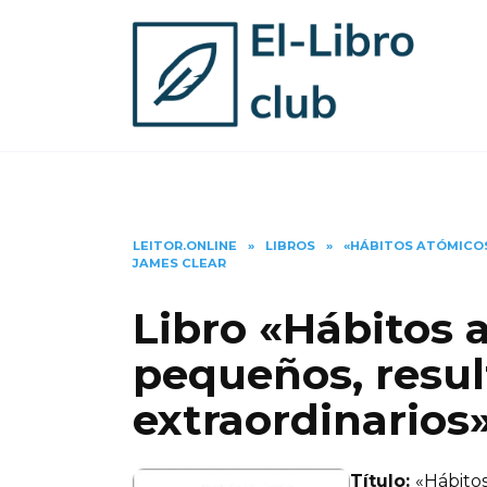
Skip
to
content
LEITOR.ONLINE
»
LIBROS
»
«HÁBITOS ATÓMICOS
JAMES CLEAR
Libro «Hábitos 
pequeños, resu
extraordinarios
Título:
«Hábito