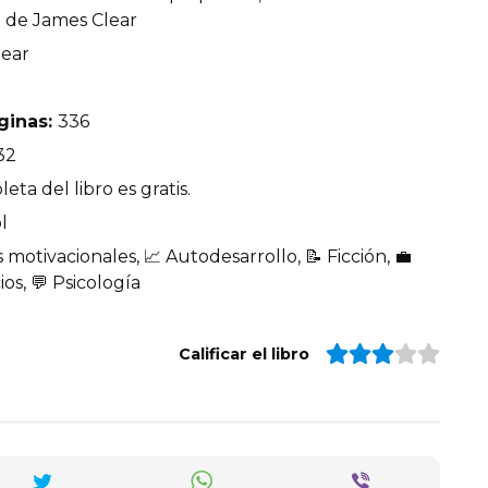
» de James Clear
lear
ginas:
336
32
eta del libro es gratis.
l
s motivacionales, 📈 Autodesarrollo, 📝 Ficción, 💼
os, 💬 Psicología
Calificar el libro