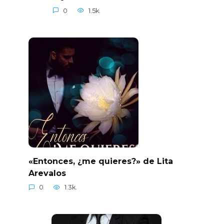
0
1.5k.
«Entonces, ¿me quieres?» de Lita
Arevalos
0
1.3k.