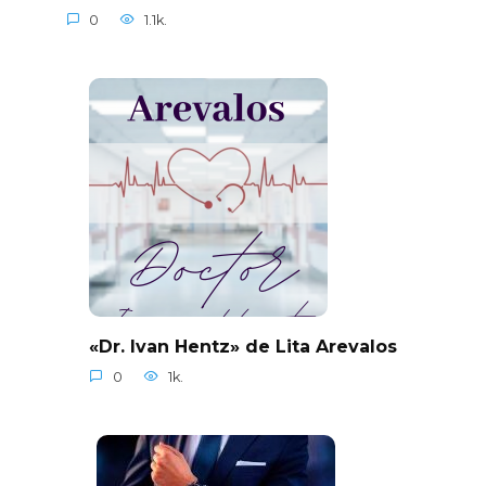
0
1.1k.
«Dr. Ivan Hentz» de Lita Arevalos
0
1k.