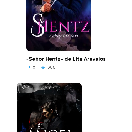
«Señor Hentz» de Lita Arevalos
0
986