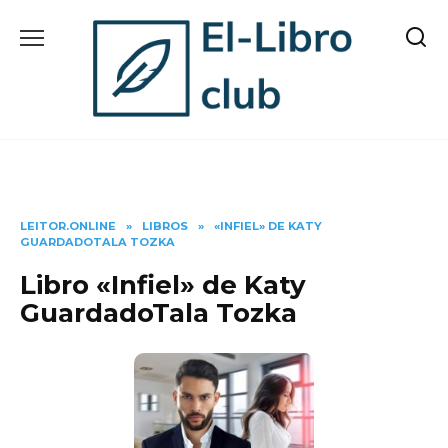
Skip
to
content
LEITOR.ONLINE
»
LIBROS
»
«INFIEL» DE KATY
GUARDADOTALA TOZKA
Libro «Infiel» de Katy
GuardadoTala Tozka