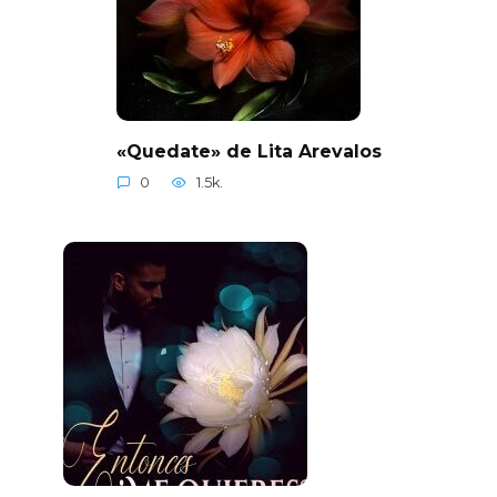
«Quedate» de Lita Arevalos
0
1.5k.