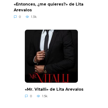
«Entonces, ¿me quieres?» de Lita
Arevalos
0
1.3k.
«Mr. Vitalli» de Lita Arevalos
0
1.5k.