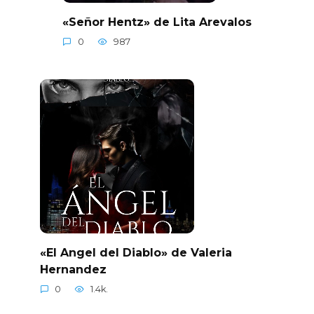
«Señor Hentz» de Lita Arevalos
0
987
«El Angel del Diablo» de Valeria
Hernandez
0
1.4k.