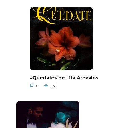
«Quedate» de Lita Arevalos
0
1.5k.