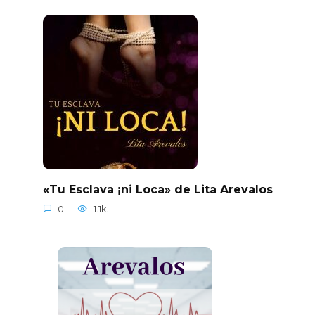
«Tu Esclava ¡ni Loca» de Lita Arevalos
0
1.1k.