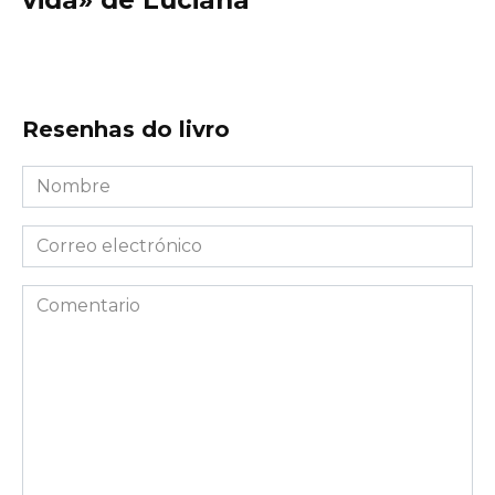
vida» de Luciana
Resenhas do livro
Nombre
*
Correo
electrónico
*
Comentario