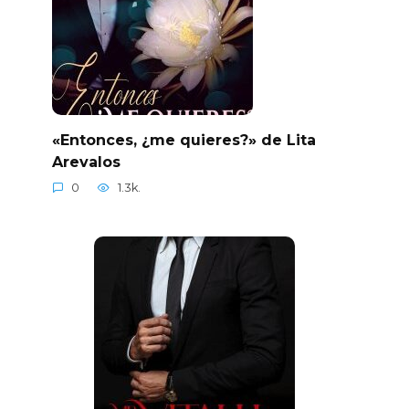
«Entonces, ¿me quieres?» de Lita
Arevalos
0
1.3k.