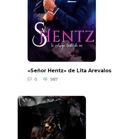
«Señor Hentz» de Lita Arevalos
0
987