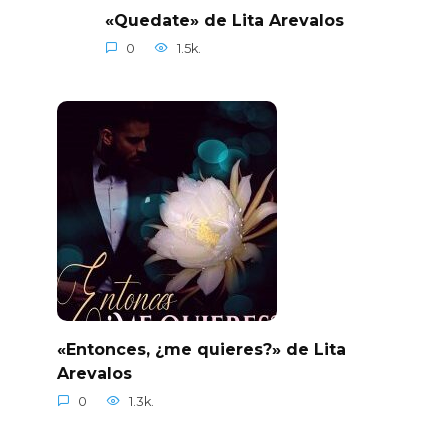
«Quedate» de Lita Arevalos
0
1.5k.
«Entonces, ¿me quieres?» de Lita
Arevalos
0
1.3k.