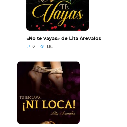
«No te vayas» de Lita Arevalos
0
1.1k.