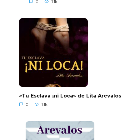
0
1.1k.
«Tu Esclava ¡ni Loca» de Lita Arevalos
0
1.1k.