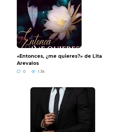
«Entonces, ¿me quieres?» de Lita
Arevalos
0
1.3k.