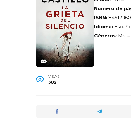
Número de pá
ISBN:
84912960
Idioma:
Españo
Géneros:
Mister
VIEWS
382