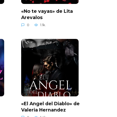
«No te vayas» de Lita
Arevalos
0
1.1k.
a
«El Angel del Diablo» de
Valeria Hernandez