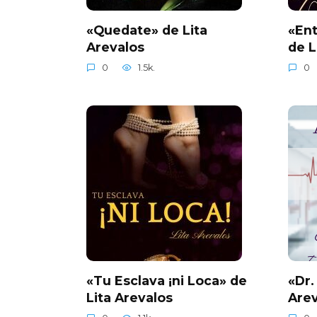
«Quedate» de Lita
«Ent
Arevalos
de L
0
1.5k.
0
«Tu Esclava ¡ni Loca» de
«Dr.
Lita Arevalos
Arev