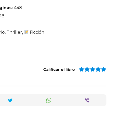
ginas:
448
18
l
io, Thriller,
Ficción
Calificar el libro