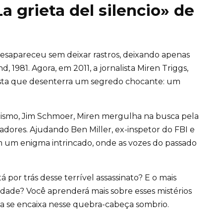
La grieta del silencio» de
desapareceu sem deixar rastros, deixando apenas
 1981. Agora, em 2011, a jornalista Miren Triggs,
sta que desenterra um segredo chocante: um
alismo, Jim Schmoer, Miren mergulha na busca pela
adores. Ajudando Ben Miller, ex-inspetor do FBI e
em um enigma intrincado, onde as vozes do passado
or trás desse terrível assassinato? E o mais
erdade? Você aprenderá mais sobre esses mistérios
ça se encaixa nesse quebra-cabeça sombrio.