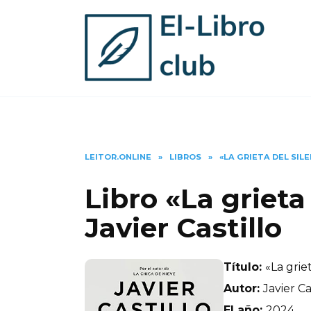
Skip
to
content
LEITOR.ONLINE
»
LIBROS
»
«LA GRIETA DEL SIL
Libro «La grieta
Javier Castillo
Título:
«La griet
Autor:
Javier Ca
El año:
2024