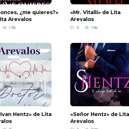
onces, ¿me quieres?»
«Mr. Vitalli» de Lita
ita Arevalos
Arevalos
1.3k.
0
1.5k.
 Ivan Hentz» de Lita
«Señor Hentz» de Lit
alos
Arevalos