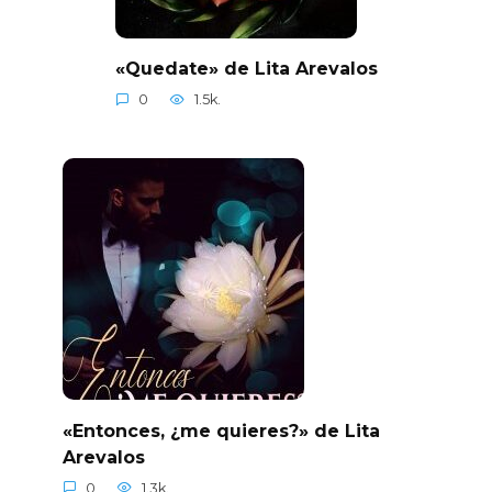
«Quedate» de Lita Arevalos
0
1.5k.
«Entonces, ¿me quieres?» de Lita
Arevalos
0
1.3k.