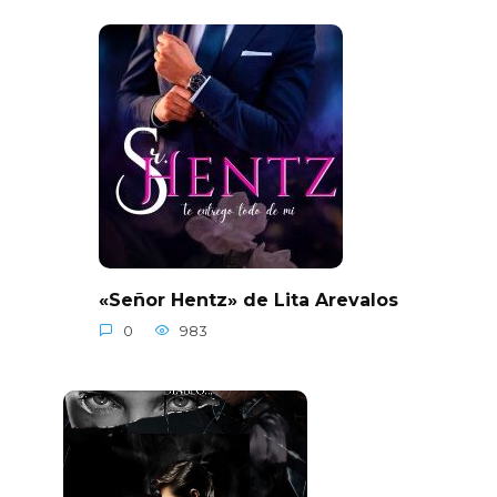
«Señor Hentz» de Lita Arevalos
0
983