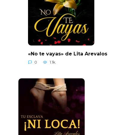
«No te vayas» de Lita Arevalos
0
1.1k.