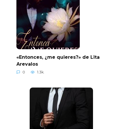
«Entonces, ¿me quieres?» de Lita
Arevalos
0
1.3k.