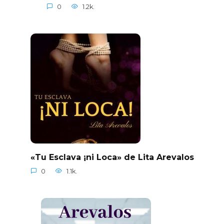
0
1.2k.
«Tu Esclava ¡ni Loca» de Lita Arevalos
0
1.1k.