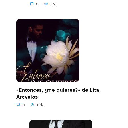
0
1.5k.
«Entonces, ¿me quieres?» de Lita
Arevalos
0
1.3k.