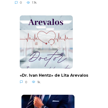
0
1.1k.
«Dr. Ivan Hentz» de Lita Arevalos
0
1k.