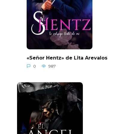
«Señor Hentz» de Lita Arevalos
0
987