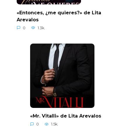
«Entonces, ¿me quieres?» de Lita
Arevalos
0
1.3k.
«Mr. Vitalli» de Lita Arevalos
0
1.5k.