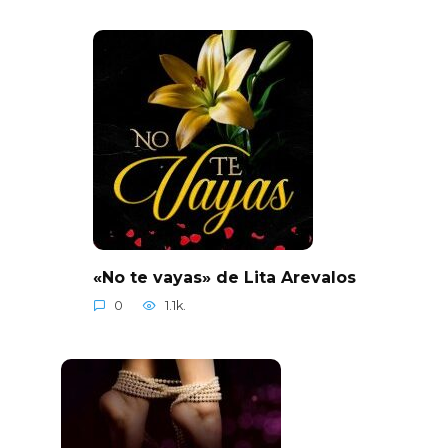
«No te vayas» de Lita Arevalos
0
1.1k.