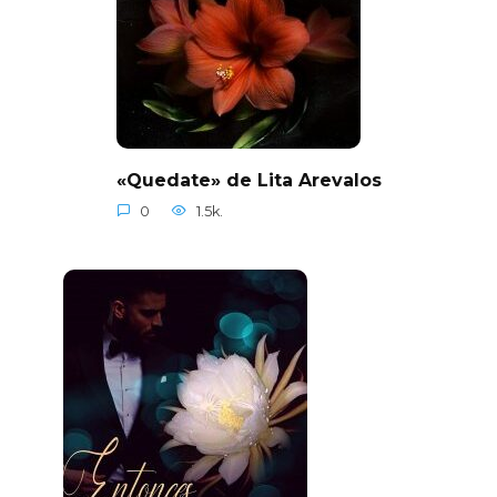
«Quedate» de Lita Arevalos
0
1.5k.