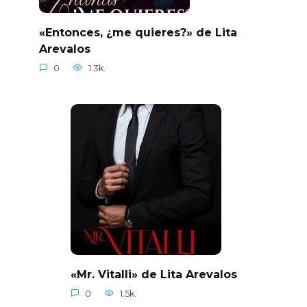
«Entonces, ¿me quieres?» de Lita
Arevalos
0
1.3k.
«Mr. Vitalli» de Lita Arevalos
0
1.5k.