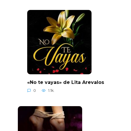
«No te vayas» de Lita Arevalos
0
1.1k.