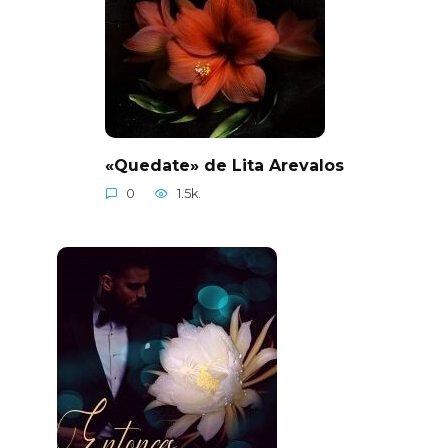
«Quedate» de Lita Arevalos
0
1.5k.