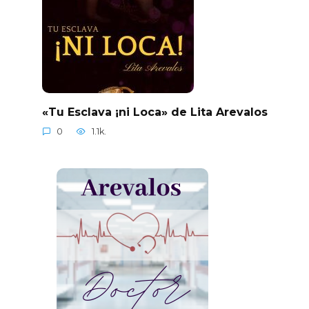
«Tu Esclava ¡ni Loca» de Lita Arevalos
0
1.1k.