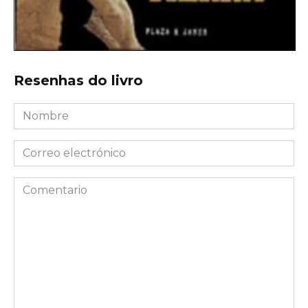
Resenhas do livro
Nombre
*
Correo
electrónico
*
Comentario