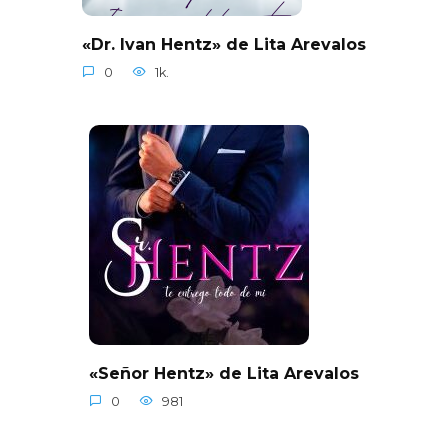
«Dr. Ivan Hentz» de Lita Arevalos
0
1k.
«Señor Hentz» de Lita Arevalos
0
981