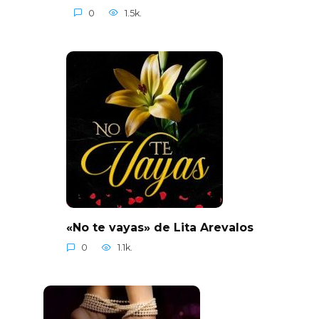
0
1.5k.
«No te vayas» de Lita Arevalos
0
1.1k.