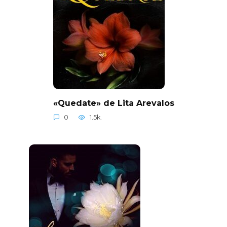
«Quedate» de Lita Arevalos
0
1.5k.