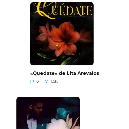
«Quedate» de Lita Arevalos
0
1.5k.