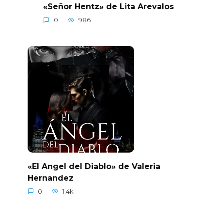
«Señor Hentz» de Lita Arevalos
0
986
«El Angel del Diablo» de Valeria
Hernandez
0
1.4k.