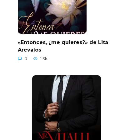
«Entonces, ¿me quieres?» de Lita
Arevalos
0
1.3k.