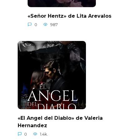
«Señor Hentz» de Lita Arevalos
0
987
«El Angel del Diablo» de Valeria
Hernandez
0
1.4k.