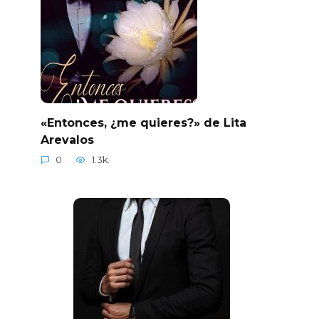
«Entonces, ¿me quieres?» de Lita
Arevalos
0
1.3k.