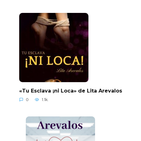
«Tu Esclava ¡ni Loca» de Lita Arevalos
0
1.1k.