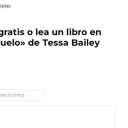
opias.
ratis o lea un libro en
zuelo» de Tessa Bailey
co