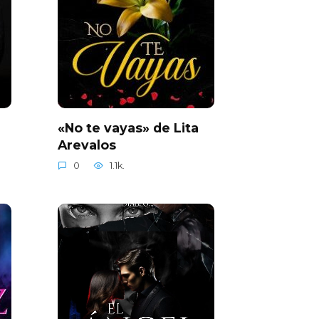
«No te vayas» de Lita
Arevalos
0
1.1k.