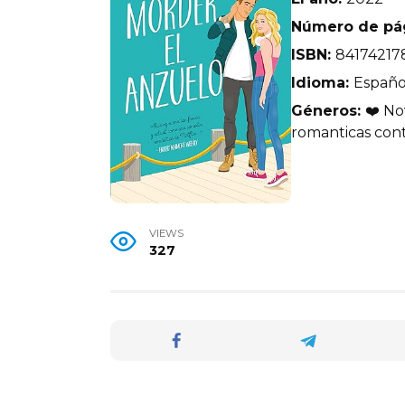
Número de pá
ISBN:
84174217
Idioma:
Españo
Géneros:
❤️ No
romanticas cont
VIEWS
327