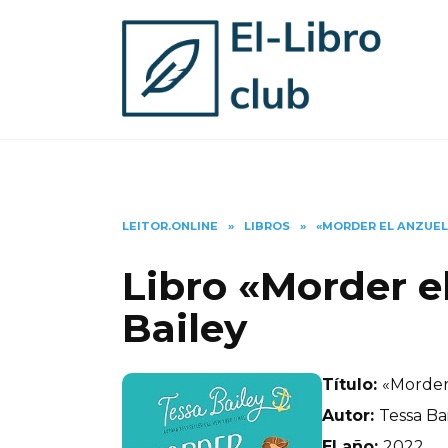
Skip
to
content
LEITOR.ONLINE
»
LIBROS
»
«MORDER EL ANZUEL
Libro «Morder e
Bailey
Título:
«Morder
Autor:
Tessa Ba
El año:
2022