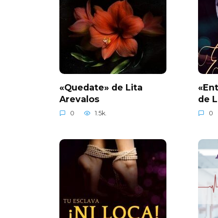
«Quedate» de Lita
«Ent
Arevalos
de L
0
1.5k.
0