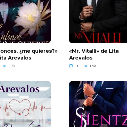
onces, ¿me quieres?»
«Mr. Vitalli» de Lita
ita Arevalos
Arevalos
1.3k.
0
1.5k.