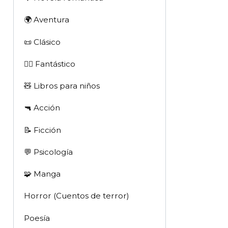
🌍 Aventura
📜 Clásico
🧙‍♂️ Fantástico
🧸 Libros para niños
🔫 Acción
📝 Ficción
💬 Psicología
🧩 Manga
Horror (Cuentos de terror)
Poesía