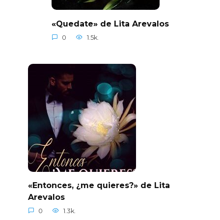
«Quedate» de Lita Arevalos
0
1.5k.
«Entonces, ¿me quieres?» de Lita
Arevalos
0
1.3k.