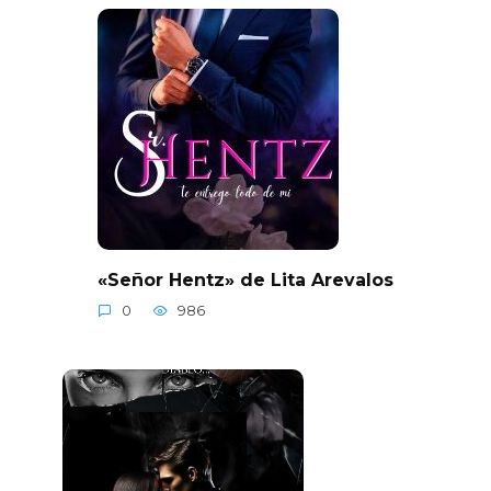
«Señor Hentz» de Lita Arevalos
0
986