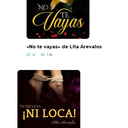
«No te vayas» de Lita Arevalos
0
1.1k.