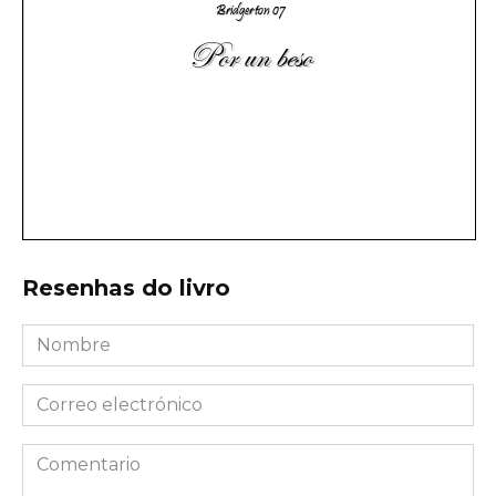
Resenhas do livro
Nombre
*
Correo
electrónico
*
Comentario