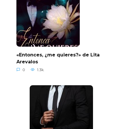
«Entonces, ¿me quieres?» de Lita
Arevalos
0
1.3k.