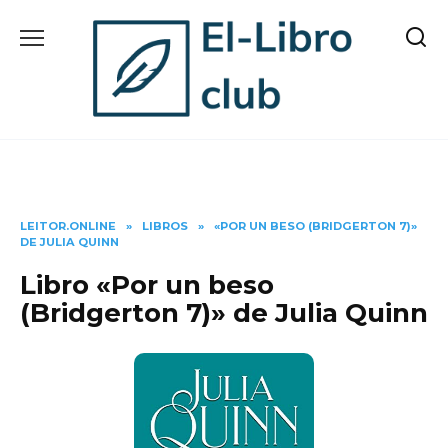
Skip
to
content
LEITOR.ONLINE
»
LIBROS
»
«POR UN BESO (BRIDGERTON 7)»
DE JULIA QUINN
Libro «Por un beso
(Bridgerton 7)» de Julia Quinn