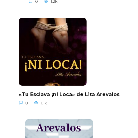
0
1.2k.
«Tu Esclava ¡ni Loca» de Lita Arevalos
0
1.1k.