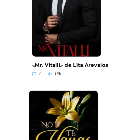
«Mr. Vitalli» de Lita Arevalos
0
1.5k.