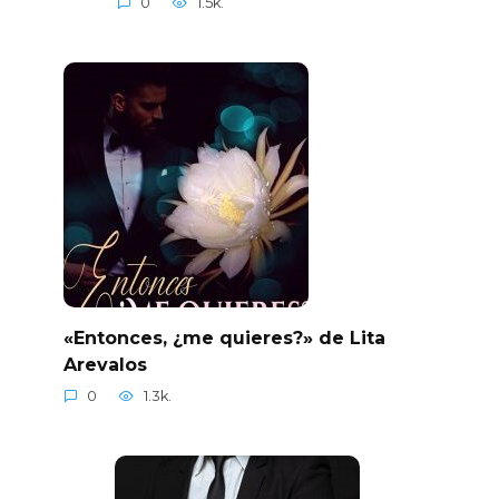
0
1.5k.
«Entonces, ¿me quieres?» de Lita
Arevalos
0
1.3k.