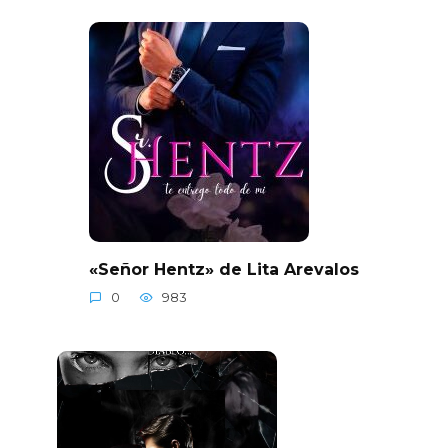
«Señor Hentz» de Lita Arevalos
0
983