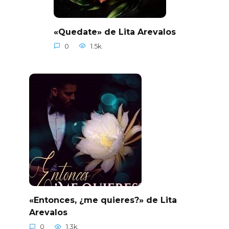
«Quedate» de Lita Arevalos
0
1.5k.
«Entonces, ¿me quieres?» de Lita
Arevalos
0
1.3k.