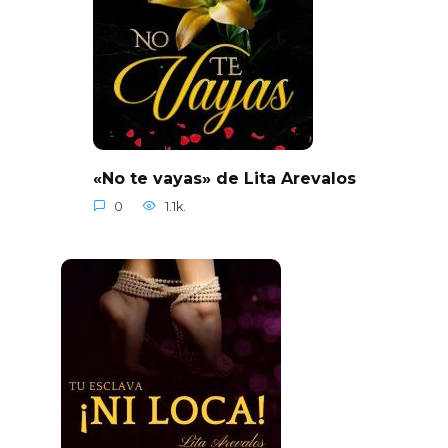
«No te vayas» de Lita Arevalos
0
1.1k.