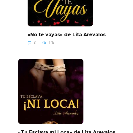
«No te vayas» de Lita Arevalos
0
1.1k.
«Tu Esclava ¡ni Loca» de Lita Arevalos