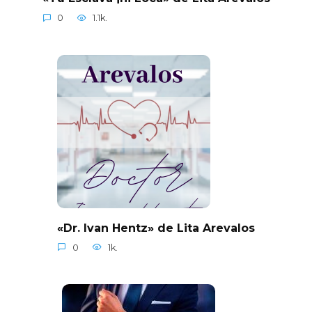
0
1.1k.
«Dr. Ivan Hentz» de Lita Arevalos
0
1k.