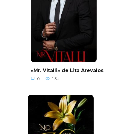
«Mr. Vitalli» de Lita Arevalos
0
1.5k.