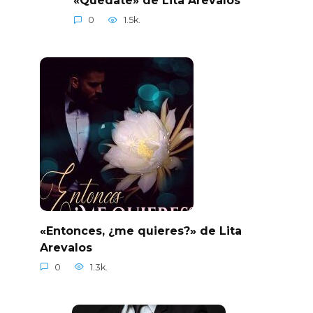
«Quedate» de Lita Arevalos
0
1.5k.
«Entonces, ¿me quieres?» de Lita
Arevalos
0
1.3k.