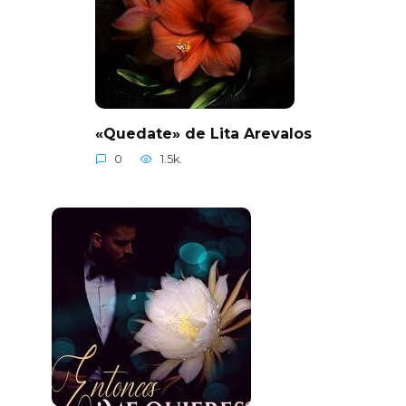
«Quedate» de Lita Arevalos
0
1.5k.