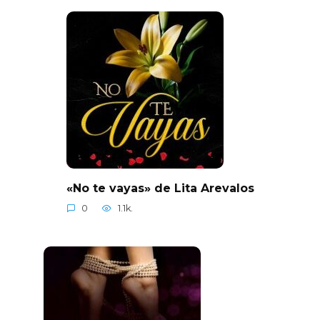
«No te vayas» de Lita Arevalos
0
1.1k.