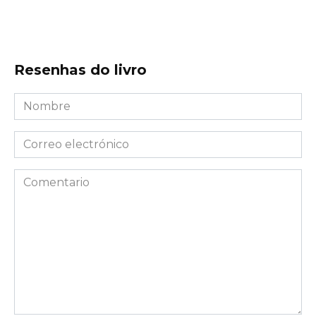
Resenhas do livro
Nombre
*
Correo
electrónico
*
Comentario