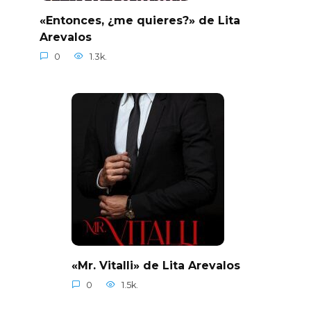
«Entonces, ¿me quieres?» de Lita
Arevalos
0
1.3k.
«Mr. Vitalli» de Lita Arevalos
0
1.5k.