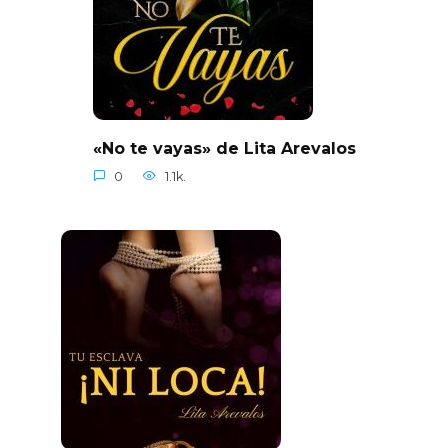
«No te vayas» de Lita Arevalos
0
1.1k.