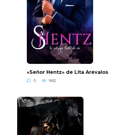
«Señor Hentz» de Lita Arevalos
0
982