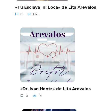
«Tu Esclava ¡ni Loca» de Lita Arevalos
0
1.1k.
«Dr. Ivan Hentz» de Lita Arevalos
0
1k.