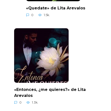
«Quedate» de Lita Arevalos
0
1.5k.
«Entonces, ¿me quieres?» de Lita
Arevalos
0
1.3k.