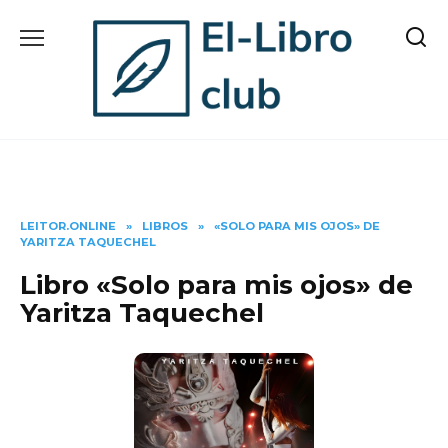
Skip
to
content
LEITOR.ONLINE
»
LIBROS
»
«SOLO PARA MIS OJOS» DE
YARITZA TAQUECHEL
Libro «Solo para mis ojos» de
Yaritza Taquechel