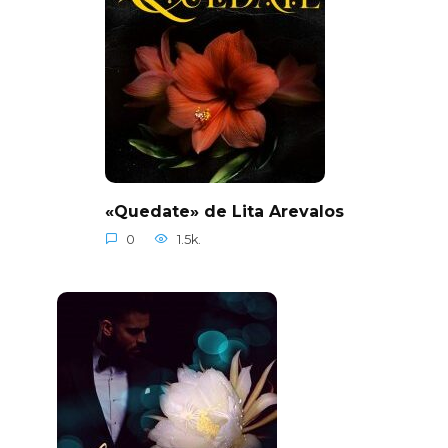
«Quedate» de Lita Arevalos
0
1.5k.