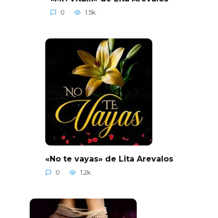
0
1.5k.
«No te vayas» de Lita Arevalos
0
1.2k.