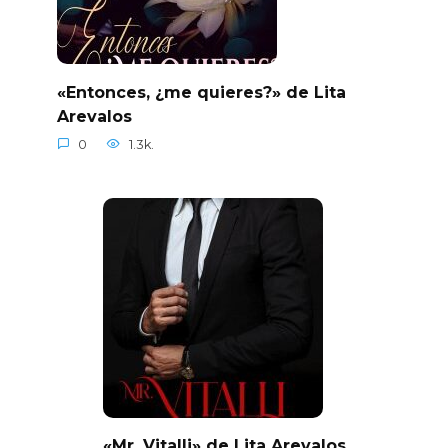
«Entonces, ¿me quieres?» de Lita
Arevalos
0
1.3k.
«Mr. Vitalli» de Lita Arevalos