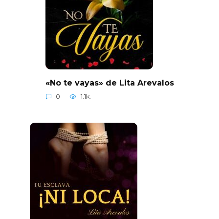
«No te vayas» de Lita Arevalos
0
1.1k.