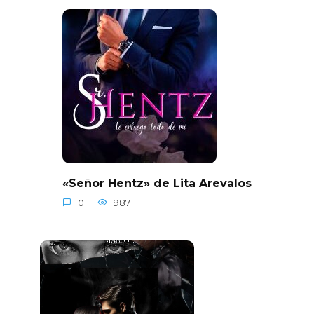
«Señor Hentz» de Lita Arevalos
0
987