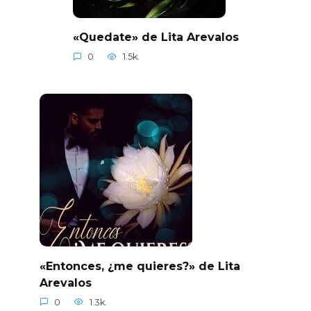
«Quedate» de Lita Arevalos
0
1.5k.
«Entonces, ¿me quieres?» de Lita
Arevalos
0
1.3k.