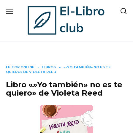
Skip
to
content
LEITOR.ONLINE
»
LIBROS
»
«»YO TAMBIÉN» NO ES TE
QUIERO» DE VIOLETA REED
Libro «»Yo también» no es te
quiero» de Violeta Reed