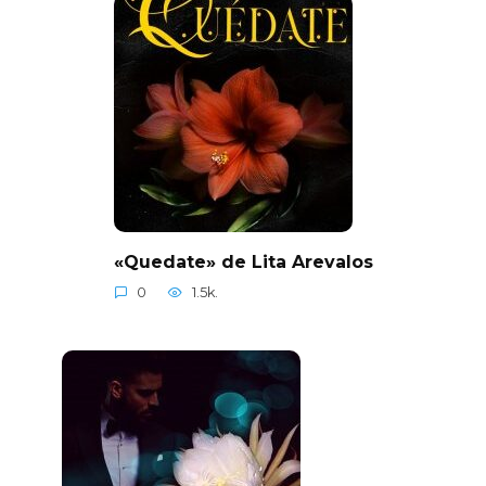
«Quedate» de Lita Arevalos
0
1.5k.