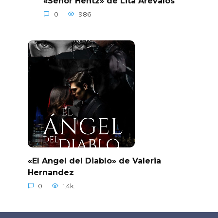
«Señor Hentz» de Lita Arevalos
0
986
«El Angel del Diablo» de Valeria
Hernandez
0
1.4k.