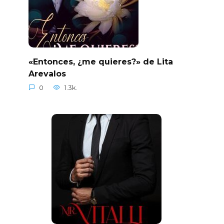
«Entonces, ¿me quieres?» de Lita
Arevalos
0
1.3k.